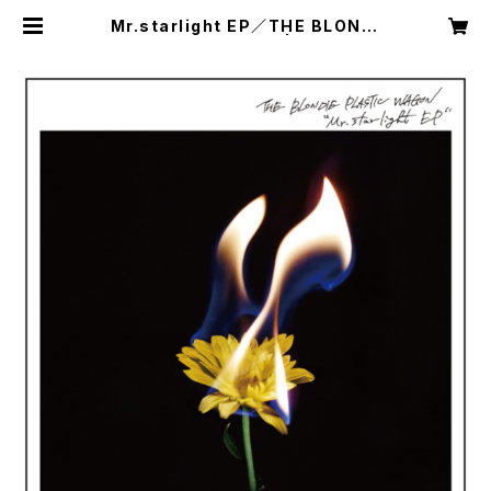
Mr.starlight EP／THE BLONDI
E PLASTIC WAGON | Ray of Ra
y records web shop