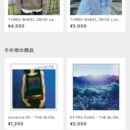
THREE WHEEL DRIVE swea
THREE WHEEL DRIVE Long
t／THE BLONDIE PLASTIC
Tee／THE BLONDIE PLAST
¥4,500
¥3,000
WAGON
IC WAGON
その他の商品
universe EP／THE BLONDI
EXTRA SUNS／THE BLOND
E PLASTIC WAGON
IE PLASTIC WAGON
¥1,200
¥2,000