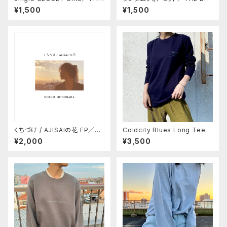
BLONDIE PLASTIC WAGON
ONDIE PLASTIC WAGON
¥1,500
¥1,500
くちづけ / AJISAIの花 EP／N
Coldcity Blues Long Tee／
OBUO SHINOHARA
THE BLONDIE PLASTIC WA
¥2,000
¥3,500
GON