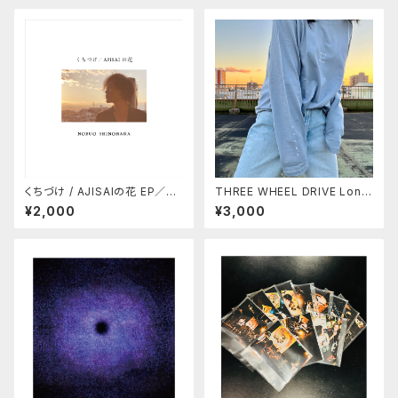
くちづけ / AJISAIの花 EP／N
THREE WHEEL DRIVE Long
OBUO SHINOHARA
Tee／THE BLONDIE PLAST
¥2,000
¥3,000
IC WAGON